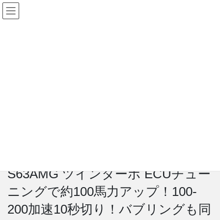
コ
ナ
mbFAST Tuning
ン
ビ
テ
ゲ
JP
|
EN
ン
ー
ツ
シ
ベンツ
に
ョ
移
ン
動
に
HOME
施工事例
ドイツ車
ベンツ
移
【爆走】メルセデスベンツW221 S63AMG ツインターボ ECUチューニングで約
動
100馬力アップ！100-200加速10秒切り！バブリングも同時施工
2023年3月13日
ベンツ
【爆走】メルセデスベンツW221
S63AMG ツインターボ ECUチュー
ニングで約100馬力アップ！100-
200加速10秒切り！バブリングも同