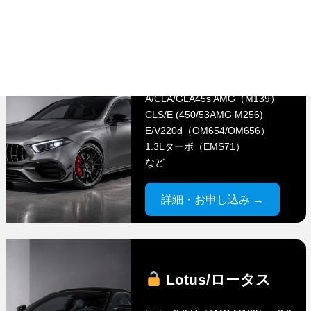
ビス
メルセデスベンツ
A/CLA/GLA45s AMG（M139）
CLS/E (450/53AMG M256)
E/V220d（OM654/OM656）
1.3Lターボ（EMS71）
など
詳細・お申し込み →
Lotus/ロータス