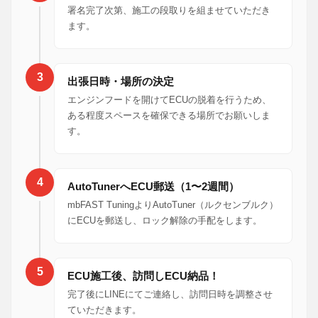
署名完了次第、施工の段取りを組ませていただき
ます。
3
出張日時・場所の決定
エンジンフードを開けてECUの脱着を行うため、
ある程度スペースを確保できる場所でお願いしま
す。
4
AutoTunerへECU郵送（1〜2週間）
mbFAST TuningよりAutoTuner（ルクセンブルク）
にECUを郵送し、ロック解除の手配をします。
5
ECU施工後、訪問しECU納品！
完了後にLINEにてご連絡し、訪問日時を調整させ
ていただきます。