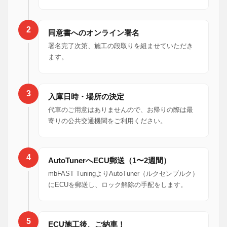
2
同意書へのオンライン署名
署名完了次第、施工の段取りを組ませていただき
ます。
3
入庫日時・場所の決定
代車のご用意はありませんので、お帰りの際は最
寄りの公共交通機関をご利用ください。
4
AutoTunerへECU郵送（1〜2週間）
mbFAST TuningよりAutoTuner（ルクセンブルク）
にECUを郵送し、ロック解除の手配をします。
5
ECU施工後、ご納車！