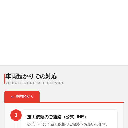
5
ECU施工後、ご返送
施工済みECUをご返送します。取り付け直後はチ
ェックランプが一時的に点灯する場合があります
が、診断機でリセット可能、または時間経過で自
動消灯します。
車両預かりでの対応
VEHICLE DROP-OFF SERVICE
車両預かり
1
施工依頼のご連絡（公式LINE）
公式LINEにて施工依頼のご連絡をお願いします。