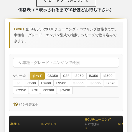
リモートツールについて
価格表（＊表示されるまで10秒ほどお待ち下さい）
Lexus
全19モデルのECUチューニング・バブリング価格表です。
車種名・グレード・エンジン型式で検索、シリーズで絞り込みで
きます。
シリーズ:
すべて
GS350
GSF
IS250
IS350
IS500
ISF
LC500
LS460
LS500
LS500h
LS600h
LX570
RC350
RCF
RX200t
SC430
19
/ 19 件表示中
ECUチューニング
車種
エンジン
STAGE2
(バブ無料)