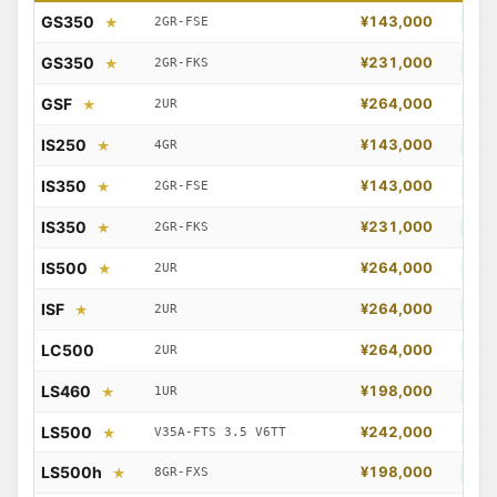
GS350
2GR-FSE
¥143,000
★
LI
GS350
2GR-FKS
¥231,000
★
LI
GSF
2UR
¥264,000
★
LI
IS250
4GR
¥143,000
★
LI
IS350
2GR-FSE
¥143,000
★
LI
IS350
2GR-FKS
¥231,000
★
LI
IS500
2UR
¥264,000
★
LI
ISF
2UR
¥264,000
★
LI
LC500
2UR
¥264,000
LI
LS460
1UR
¥198,000
★
LI
LS500
V35A-FTS 3.5 V6TT
¥242,000
★
LI
LS500h
8GR-FXS
¥198,000
★
LI