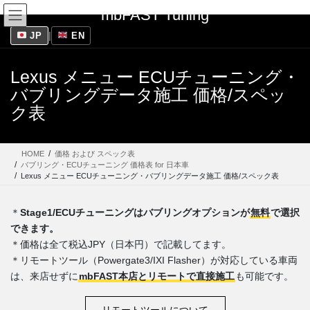
コ
ナ
mbFAST Tuning
ン
ビ
テ
ゲ
JP
|
EN
ン
ー
ツ
シ
Lexus メニュー ECUチューニング・
に
ョ
バブリングデータ施工 価格/スペッ
移
ン
動
に
ク表
移
動
HOME
価格 および スペック表
バブリング・ECUチューニング 価格表 for 日本車
Lexus メニュー ECUチューニング・バブリングデータ施工 価格/スペック表
＊
Stage1/ECUチューニングはバブリングオプションが
無料
で選択
できます。
＊価格は全て税込JPY（日本円）で記載してます。
＊リモートツール（Powergate3/IXI Flasher）が対応している車両
は、来店せずに
mbFAST本店とリモートで直接施工
も可能です。