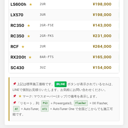
LS600h
2UR
¥198,000
★
LI
LX570
3UR
¥198,000
LI
RC350
2GR-FSE
¥143,000
★
LI
RC350
2GR-FKS
¥231,000
★
LI
RCF
2UR
¥264,000
★
LI
RX200t
8AR-FTS
¥165,000
★
LI
SC430
3UZ
¥154,000
LI
上記は標準施工価格です。
ボタンが表示されているセルは、
LINE
LINEで個別お見積りいたします。お気軽にお問い合わせください。
★
マーク: マウスオーバー(タップ)で備考を表示します。
「リモート」列:
= Powergate3,
= IXI Flasher,
PG3
Flasher
= AutoTuner,
= AutoTuner One で全国どこからでも施工可
AT
AT1
能です。