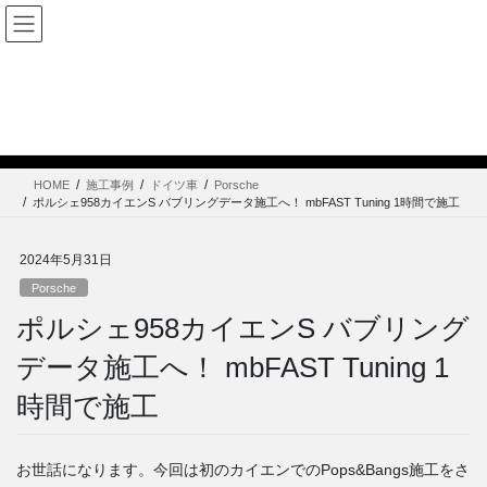
コ
ナ
mbFAST Tuning
ン
ビ
テ
ゲ
JP
|
EN
ン
ー
ツ
シ
Porsche
に
ョ
移
ン
動
に
HOME
施工事例
ドイツ車
Porsche
移
ポルシェ958カイエンS バブリングデータ施工へ！ mbFAST Tuning 1時間で施工
動
2024年5月31日
Porsche
ポルシェ958カイエンS バブリング
データ施工へ！ mbFAST Tuning 1
時間で施工
お世話になります。今回は初のカイエンでのPops&Bangs施工をさ