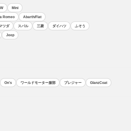
VW
Mini
fa Romeo
Abarth/Fiat
マツダ
スバル
三菱
ダイハツ
ふそう
Jeep
On's
ワールドモーター服部
プレジャー
GlanzCoat