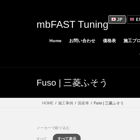
コ
ナ
ン
ビ
テ
ゲ
JP
|
E
mbFAST Tuning
ン
ー
ツ
シ
に
ョ
Home
お問い合わせ
価格表
施工ブ
移
ン
動
に
移
動
Fuso | 三菱ふそう
HOME
施工事例
国産車
Fuso | 三菱ふそう
メーカーで絞り込む
すべて表示
すべて