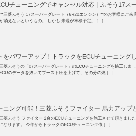
ECUチューニングでキャンセル対応｜ふそう17ス
**三菱ふそう 17スーパーグレート（6R20エンジン）**のお客様にご
が消えないというもの。 しかも 来週が車検予定。 […]
トをパワーアップ！トラックをECUチューニング
三菱ふそうの「07スーパーグレート」のECUチューニングを施工しまし
CUのデータを抜いてブースト圧を上げて、その分の燃 […]
ーニング可能！三菱ふそうファイター 馬力アップ
菱ふそう ファイター 2台のECUチューニングを施工させて頂きました
なります。 今年からトラックのECUチューニング依 […]