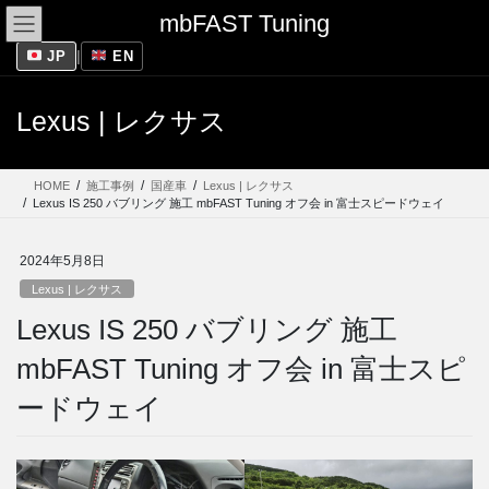
コ
ナ
mbFAST Tuning
ン
ビ
テ
ゲ
JP
|
EN
ン
ー
ツ
シ
Lexus | レクサス
に
ョ
移
ン
動
に
HOME
施工事例
国産車
Lexus | レクサス
移
Lexus IS 250 バブリング 施工 mbFAST Tuning オフ会 in 富士スピードウェイ
動
2024年5月8日
Lexus | レクサス
Lexus IS 250 バブリング 施工
mbFAST Tuning オフ会 in 富士スピ
ードウェイ