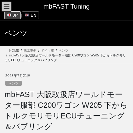
コ
ナ
mbFAST Tuning
ン
ビ
テ
ゲ
JP
|
EN
ン
ー
ツ
シ
ベンツ
に
ョ
移
ン
動
に
HOME
施工事例
ドイツ車
ベンツ
移
mbFAST 大阪取扱店ワールドモーター服部 C200ワゴン W205 下からトルクモリ
動
モリECUチューニング＆バブリング
2023年7月21日
ベンツ
mbFAST 大阪取扱店ワールドモー
ター服部 C200ワゴン W205 下から
トルクモリモリECUチューニング
＆バブリング