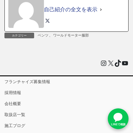
自己紹介の全文を表示
ベンツ
、
ワールドモーター服部
カテゴリー
Instagram
X
TikTo
You
フランチャイズ募集情報
採用情報
会社概要
取扱店一覧
LINEで相談
施工ブログ