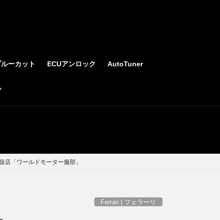
ブルーカット
ECUアンロック
AutoTuner
ム
阪取扱店「ワールドモーター服部」
Ferrari | フェラーリ