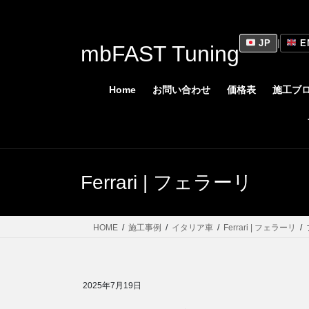
コ
ナ
ン
ビ
テ
ゲ
JP
|
E
mbFAST Tuning
ン
ー
ツ
シ
に
ョ
Home
お問い合わせ
価格表
施工ブ
移
ン
動
に
移
動
Ferrari | フェラーリ
HOME
施工事例
イタリア車
Ferrari | フェラーリ
2025年7月19日