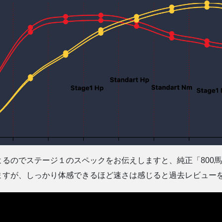
のでステージ１のスペックをお伝えしますと、純正「800馬力／7
ますが、しっかり体感できるほど速さは感じると過去レビュー