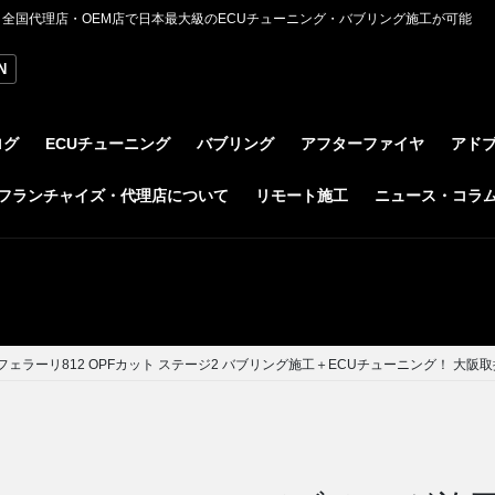
全国代理店・OEM店で日本最大級のECUチューニング・バブリング施工が可能
N
ログ
ECUチューニング
バブリング
アフターファイヤ
アド
フランチャイズ・代理店について
リモート施工
ニュース・コラ
フェラーリ812 OPFカット ステージ2 バブリング施工＋ECUチューニング！ 大