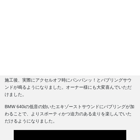
す。そのため、純正マフラーであっても、ECUのデータを書き換
えることでしっかりとバブリングサウンドを実現することが可能
です。
もちろん、マフラーがスポーツ系であればより豪快なサウンドに
なりますが、純正マフラーでも十分に効果を感じていただけま
す。
施工後のサウンド
施工後、実際にアクセルオフ時にパンパンッ！とバブリングサウ
ンドが鳴るようになりました。オーナー様にも大変喜んでいただ
けました。
BMW 640iの低音の効いたエキゾーストサウンドにバブリングが加
わることで、よりスポーティかつ迫力のある走りを楽しんでいた
だけるようになりました。