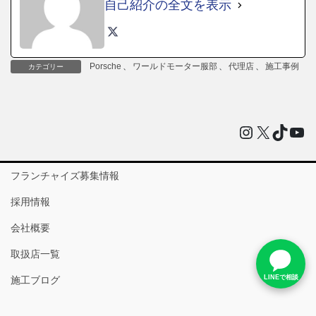
自己紹介の全文を表示
Porsche
、
ワールドモーター服部
、
代理店
、
施工事例
カテゴリー
Instagram
X
TikTo
You
フランチャイズ募集情報
採用情報
会社概要
取扱店一覧
LINEで相談
施工ブログ