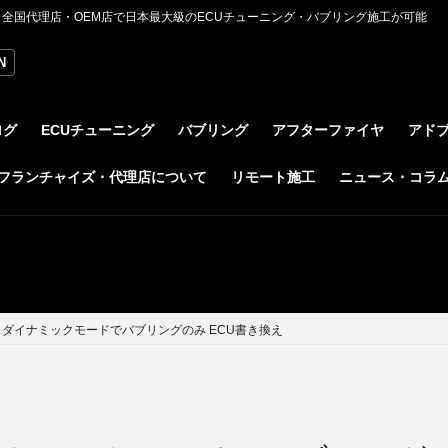
全国代理店・OEM店で日本最大級のECUチューニング・バブリング施工が可能
N
ログ
ECUチューニング
バブリング
アフターファイヤ
アド
フランチャイズ・代理店について
リモート施工
ニュース・コラ
9) ダイナミックモードでバブリングのみ ECU書き換え