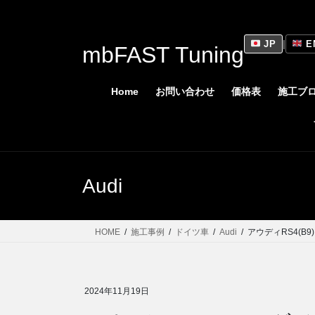
コ
ナ
ン
ビ
テ
ゲ
JP
|
E
mbFAST Tuning
ン
ー
ツ
シ
に
ョ
Home
お問い合わせ
価格表
施工ブ
移
ン
動
に
移
動
Audi
HOME
施工事例
ドイツ車
Audi
アウディRS4(B
2024年11月19日