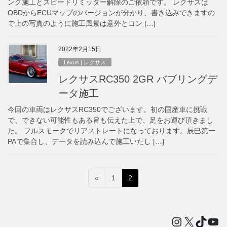
ング施工とスピードリミッター解除のご依頼です。 レクサスは
OBDからECUマップのバージョンが分かり、書き込みできますの
で上の写真のように施工風景は意外とコン […]
2022年2月15日
Lexus | レクサス
レクサスRC350 2GR バブリングデ
ータ施工
今回の車両はレクサスRC350でございます。初の国産車に挑戦
で、できない可能性もある旨も伝えた上で、足をお運び頂きまし
た。 フルスモークでリアストレートになっております。辰巳第一
PAで集合し、データを読み込んで施工いたし […]
投
ペ
ペ
«
1
2
稿
ー
ー
ジ
ジ
の
ペ
Instagram
X
TikTo
You