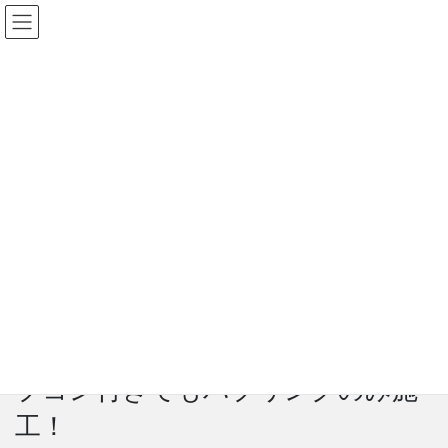
コ
ナ
mbFAST Tuning
ン
ビ
テ
ゲ
JP
|
EN
ン
ー
ツ
シ
Alfa Romeo
に
ョ
移
ン
動
に
HOME
施工事例
イタリア車
Alfa Romeo
移
アルファロメオ クアドリフォリオ 即日バブリングデータ施工へ！サブコン付きで
動
もバブリングのみ施工！
2024年3月22日
Alfa Romeo
アルファロメオ クアドリフォリオ
即日バブリングデータ施工へ！サ
ブコン付きでもバブリングのみ施
工！