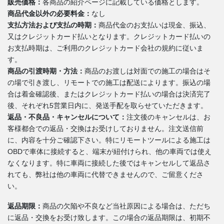
販売価格：
各商品の紹介ページに記載している価格とします。
商品代金以外の必要料金：
なし
支払方法および支払の時期：
商品代金のお支払いは現金、振込、
又はクレジットカード払いとなります。クレジットカード払いの
お支払時期は、ご利用のクレジットカード会社の規約に従いま
す。
商品の引渡時期・方法：
商品のお渡しは対面での施工の場合はそ
の場で引き渡し、リモートでの施工は配送によります。振込の場
合は着金確認後、またはクレジットカード払いの場合は決済完了
後、それぞれ5営業日内に、発送手配を取らせていただきます。
返品・不良品・キャンセルについて：
注文後のキャンセルは、お
客様都合での返品・交換はお受けしておりません。注文送信前
に、内容を十分ご確認下さい。特にリモートツールによる施工は
OBDで車体に接続すると、端末が紐付けられ、他の車両では使え
なくなります。特に車両に接続した後ではキャンセルして返品さ
れても、弊社は他の車両に代替できませんので、ご留意くださ
い。
返品期限：
商品の欠陥や不良など当社原因による場合は、ただち
に返品・交換をお受け致します。この場合の返品期限は、初期不