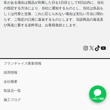
良がある場合は製品が到着した日を1日目として8日以内に、当社
の指定する方法により、当社に通知するものとし、当社は良品も
しくは代替と交換、これに応じられない場合は支払い方法に関わ
らず、ご指定の口座に返金するものとします。当該商品の返送及
び再送に要する送料等は、お客様負担とします。
Instagram
X
TikTo
You
フランチャイズ募集情報
採用情報
会社概要
取扱店一覧
LINEで相談
施工ブログ