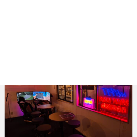
Instagram
X
mbPIT Shibuyaについて