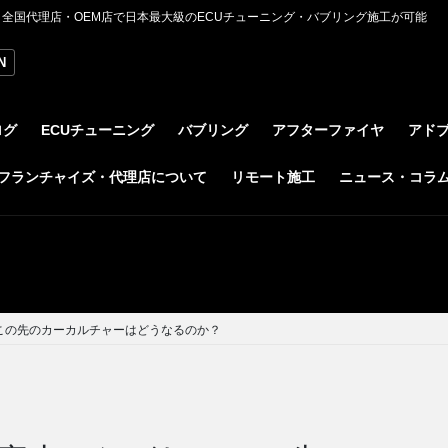
全国代理店・OEM店で日本最大級のECUチューニング・バブリング施工が可能
N
ログ
ECUチューニング
バブリング
アフターファイヤ
アド
フランチャイズ・代理店について
リモート施工
ニュース・コラ
この先のカーカルチャーはどうなるのか？