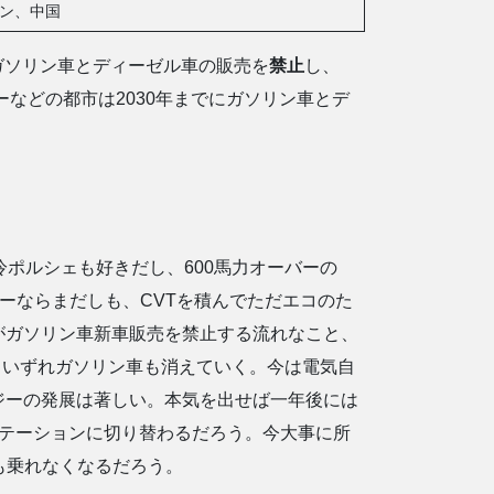
ン、中国
にガソリン車とディーゼル車の販売を
禁止
し、
などの都市は2030年までにガソリン車とデ
ポルシェも好きだし、600馬力オーバーの
カーならまだしも、CVTを積んでただエコのた
がガソリン車新車販売を禁止する流れなこと、
、いずれガソリン車も消えていく。今は電気自
ジーの発展は著しい。本気を出せば一年後には
ステーションに切り替わるだろう。今大事に所
も乗れなくなるだろう。