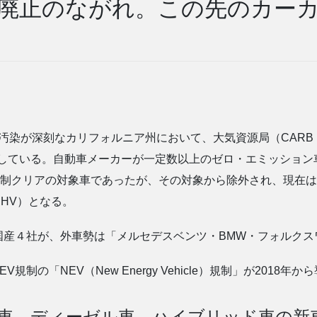
廃止のながれ。この先のカー
で、大気汚染が深刻なカリフォルニア州において、大気資源局（CARB：Califor
参入している。自動車メーカーが一定数以上のゼロ・エミッショ
EV規制クリアの対象車であったが、その対象から除外され、現在
HV）となる。
国産４社が、外車勢は「メルセデスベンツ・BMW・フォルクス
の「NEV（New Energy Vehicle）規制」が2018年
ン車、ディーゼル車、ハイブリッド車の新