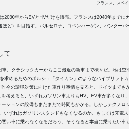
フランス、スペイ
ドは2030年からEVとHVだけを販売。フランスは2040年まで
は後ほど）を目指す。バルセロナ、コペンハーゲン、バンクーバー
して
旧車、クラシックカーからここ最近の新車まで様々だ。私は空冷
ピードを求めるためのポルシェ「タイカン」のようなハイブリット
だ昨今の環境対策に向けた車作り事情を見ると、ドイツまでも
とを考えると、いずれガソリン車よりもHV、EV車が多くなり
テーションの設備もまだまだで時間もかかる。しかしテクノロ
ない。いずれはガソリンスタンドもなくなるのか、もしくは充電
の悪い車に乗れなくなるだろう。そうなると本当に乗りたい車