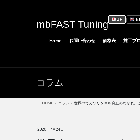
コ
ナ
ン
ビ
テ
ゲ
JP
|
E
mbFAST Tuning
ン
ー
ツ
シ
に
ョ
Home
お問い合わせ
価格表
施工ブ
移
ン
動
に
移
動
コラム
HOME
コラム
世界中でガソリン車を廃止のながれ。
2020年7月24日