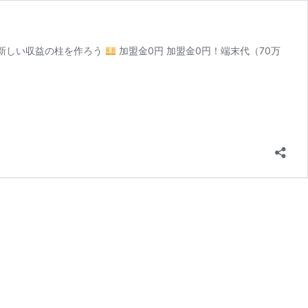
で新しい収益の柱を作ろう
加盟金0円 加盟金0円！端末代（70万