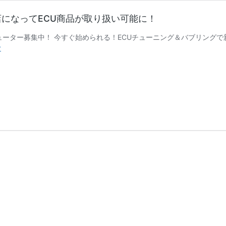
になってECU商品が取り扱い可能に！
ューター募集中！ 今すぐ始められる！ECUチューニング＆バブリング
フ
む
ラ
ン
チ
ャ
イ
ズ
&
デ
ィ
ス
ト
リ
ビ
ュ
ー
タ